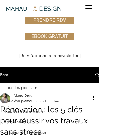
PRENDRE RDV
EBOOK GRATUIT
| Je m'abonne à la newsletter |
Post
Tous les posts
Maud Dick
Tous les posts
20 mai 2021
5 min de lecture
Rénovation : les 5 clés
Habitat et bien-être
pour réussir vos travaux
Décoration
sans stress
Travaux de rénovation