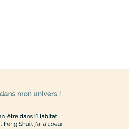
ieur
n
 fera bon
 dans mon univers !
en-être dans l'Habitat
 Feng Shui), j'ai à coeur