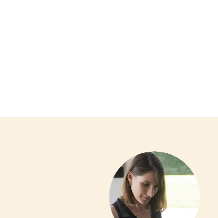
Une app
et holis
plein po
de vie.