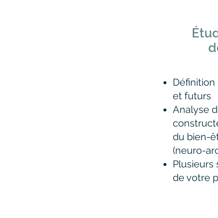
Étud
d
Définition
et futurs
Analyse d
construc
du bien-êt
(neuro-ar
Plusieurs 
de votre 