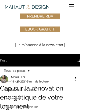
PRENDRE RDV
EBOOK GRATUIT
| Je m'abonne à la newsletter |
Post
Tous les posts
Maud Dick
Tous les posts
18 juil. 2024
5 min de lecture
Cap sur la rénovation
Habitat et bien-être
énergétique de votre
Décoration
logement
Travaux de rénovation