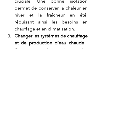
cruciale. Une bonne isolation 
permet de conserver la chaleur en 
hiver et la fraîcheur en été, 
réduisant ainsi les besoins en 
chauffage et en climatisation.
Changer les systèmes de chauffage 
et de production d’eau chaude
 : 
Optez pour des systèmes plus 
performants et moins énergivores 
comme les chaudières à 
condensation, les pompes à 
chaleur ou les chauffe-eau solaires.
Installer des équipements 
économes en énergie
 : Remplacez 
vos anciens appareils 
électroménagers par des modèles 
plus récents et économes. Pensez 
aussi à équiper votre maison de 
dispositifs de régulation et de 