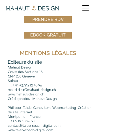
PRENDRE RDV
EBOOK GRATUIT
MENTIONS LÉGALES
Editeurs du site
Mahaut Design
Cours des Bastions 13
CH-1205 Genève
Suisse
T :
+41 (0)79 212 45 96
maud.dick@mahaut-design.ch
www.mahaut-design.ch
Crédit photos : Mahaut Design
Philippe Taieb Consultant Webmarketing Création
de site internet
Montpellier - France
+33 6 19 18 26 58
contact@taieb-coach-digital.com
www.taieb-coach-digital.com