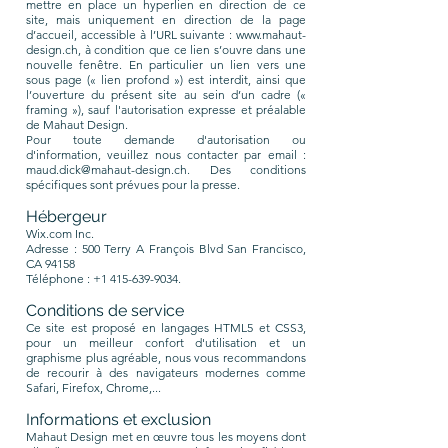
mettre en place un hyperlien en direction de ce
site, mais uniquement en direction de la page
d’accueil, accessible à l’URL suivante :
www.mahaut-
design.ch
, à condition que ce lien s’ouvre dans une
nouvelle fenêtre. En particulier un lien vers une
sous page (« lien profond ») est interdit, ainsi que
l’ouverture du présent site au sein d’un cadre («
framing »), sauf l'autorisation expresse et préalable
de Mahaut Design.
Pour toute demande d'autorisation ou
d'information, veuillez nous contacter par email :
maud.dick@mahaut-design.ch
. Des conditions
spécifiques sont prévues pour la presse.
Hébergeur
Wix.com Inc.
Adresse : 500 Terry A François Blvd San Francisco,
CA 94158
Téléphone :
+1 415-639-9034
.
Conditions de service
Ce site est proposé en langages HTML5 et CSS3,
pour un meilleur confort d'utilisation et un
graphisme plus agréable, nous vous recommandons
de recourir à des navigateurs modernes comme
Safari, Firefox, Chrome,...
Informations et exclusion
Mahaut Design met en œuvre tous les moyens dont