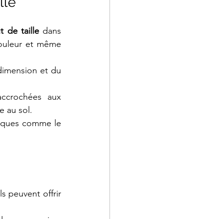
lle
 de taille 
dans 
ouleur et même 
dimension et du 
accrochées aux 
e au sol.
tiques comme le 
 peuvent offrir 