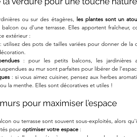
e la verdure pour une touche nature
dinières ou sur des étagères, 
les plantes sont un atout
balcon ou d’une terrasse. Elles apportent fraîcheur, c
ce extérieur :
 : utilisez des pots de tailles variées pour donner de la 
décoration.
spendues
 : pour les petits balcons, les jardinières 
uspendues au mur sont parfaites pour libérer de l’espac
ques
 : si vous aimez cuisiner, pensez aux herbes aroma
l, ou la menthe. Elles sont décoratives et utiles !
es murs pour maximiser l’espace
con ou terrasse sont souvent sous-exploités, alors qu'ils
ités pour 
optimiser votre espace
 :