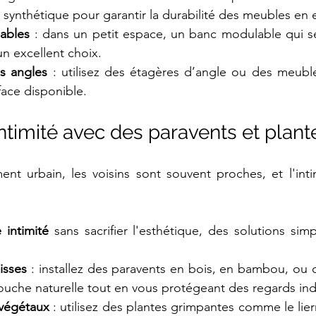
n synthétique pour garantir la durabilité des meubles en e
ables
 : dans un petit espace, un banc modulable qui s
un excellent choix.
s angles
 : utilisez des étagères d’angle ou des meubl
face disponible.
’intimité avec des paravents et plant
t urbain, les voisins sont souvent proches, et l'inti
 intimité
 sans sacrifier l'esthétique, des solutions simp
isses
 : installez des paravents en bois, en bambou, ou d
uche naturelle tout en vous protégeant des regards indi
 végétaux
 : utilisez des plantes grimpantes comme le lierr