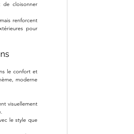
 de cloisonner 
ais renforcent 
térieures pour 
ins
ns le confort et 
ohème, moderne 
ent visuellement 
é.
ec le style que 