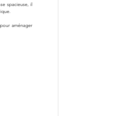
e spacieuse, il 
ique. 
s pour aménager 