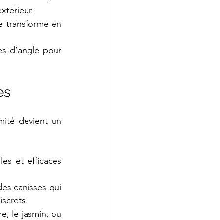
xtérieur.
e transforme en 
es d’angle pour 
es
mité devient un 
les et efficaces 
es canisses qui 
screts.
e, le jasmin, ou 