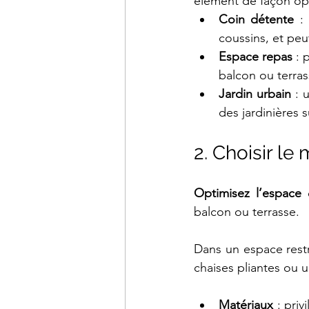
élément de façon opt
Coin détente
 :
coussins, et pe
Espace repas
 : 
balcon ou terras
Jardin urbain
 : 
des jardinières 
2. Choisir le
Optimisez l’espace
 
balcon ou terrasse. 
Dans un espace rest
chaises pliantes ou 
Matériaux
 : pri