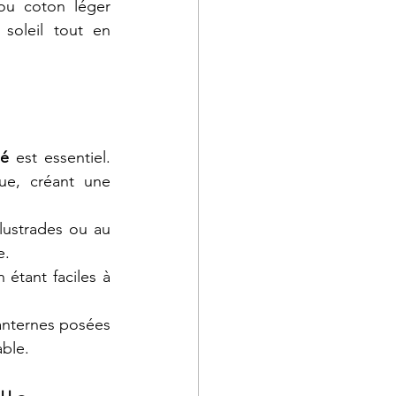
ou coton léger 
oleil tout en 
sé
 est essentiel. 
ue, créant une 
lustrades ou au 
e.
étant faciles à 
anternes posées 
able.