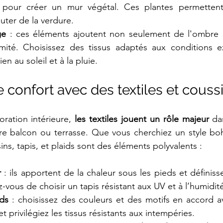
e pour créer un mur végétal. Ces plantes permettent
outer de la verdure.
ge
 : ces éléments ajoutent non seulement de l'ombre m
imité. Choisissez des tissus adaptés aux conditions ex
ien au soleil et à la pluie.
le confort avec des textiles et couss
ation intérieure, 
les textiles jouent un rôle majeur
 da
re balcon ou terrasse. Que vous cherchiez un style b
sins, tapis, et plaids sont des éléments polyvalents :
r
 : ils apportent de la chaleur sous les pieds et définiss
z-vous de choisir un tapis résistant aux UV et à l’humidit
ids
 : choisissez des couleurs et des motifs en accord av
t privilégiez les tissus résistants aux intempéries.