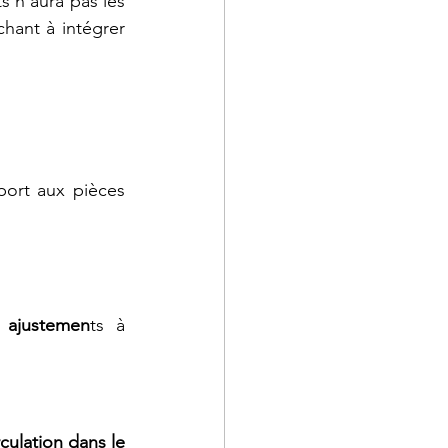
s n'aura pas les 
ant à intégrer 
ort aux pièces 
 ajustemen
ts à 
rculation dans le 