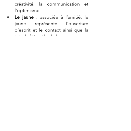
créativité, la communication et 
l’optimisme.
Le jaune
 : associée à l’amitié, le 
jaune représente l’ouverture 
d’esprit et le contact ainsi que la 
joie, la fête et la chaleur. 
Les autres éléments qui 
influent sur votre humeur
La lumière pour votre bonne 
humeur !
Qu’elle soit naturelle ou artificielle,
la 
lumière affecte votre moral 
de manière 
générale. Elle est d'autant plus 
importante dans votre intérieur. En 
effet, votre maison doit être lumineuse 