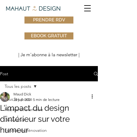
PRENDRE RDV
EBOOK GRATUIT
| Je m'abonne à la newsletter |
Post
Tous les posts
Maud Dick
Tous les posts
22 juil. 2021
5 min de lecture
L'impact du design
Habitat et bien-être
d’intérieur sur votre
Décoration
humeur
Travaux de rénovation